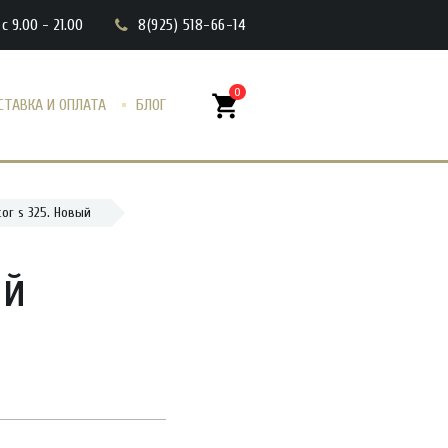
с 9.00 - 21.00
8(925) 518-66-14
0
shopping_cart
СТАВКА И ОПЛАТА
БЛОГ
tor s 325. Новый
ый